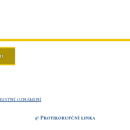
ti
restní oznámení
© Protikorupční linka