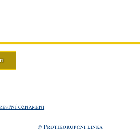
ti
restní oznámení
© Protikorupční linka