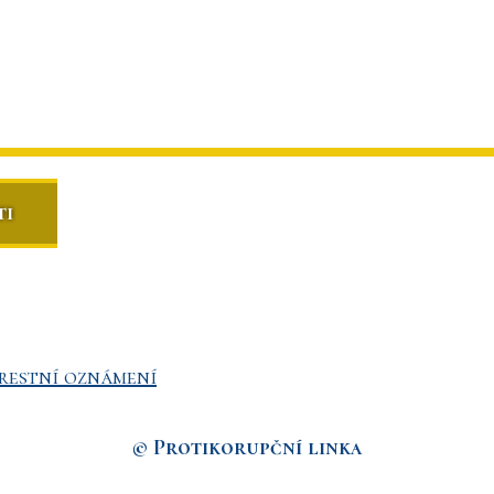
ti
restní oznámení
© Protikorupční linka