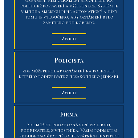
oznámení řeší oznámení bez ohledu na
politické postavení a výši funkce. Systém je
v mnoha směrech plně automatický a díky
tomu je vyloučeno, aby oznámení bylo
zameteno pod koberec.
Zvolit
Policista
zde můžete podat oznámení na policistu,
kterého podezříváte z nezákonného jednání.
Zvolit
Firma
zde můžete podat oznámení na firmu,
podnikatele, živnostníka. Vašim podmětem
se bude zaobírat několik státních institucí