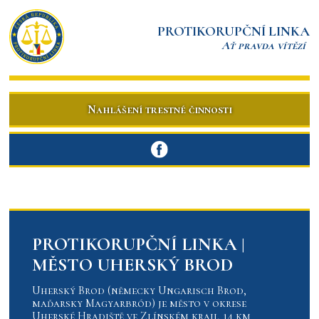
PROTIKORUPČNÍ LINKA
Ať pravda vítězí
Nahlášení trestné činnosti
PROTIKORUPČNÍ LINKA |
MĚSTO UHERSKÝ BROD
Uherský Brod (německy Ungarisch Brod,
maďarsky Magyarbród) je město v okrese
Uherské Hradiště ve Zlínském kraji, 14 km