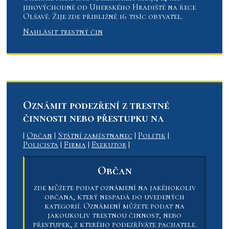
jihovýchodně od Uherského Hradiště na řece
Olšavě. Žije zde přibližně 16 tisíc obyvatel.
Nahlásit trestný čin
Oznámit podezření z trestné
činnosti nebo přestupku na
|
Občan
|
Státní zaměstnanec
|
Politik
|
Policista
|
Firma
|
Exekutor
|
Občan
zde můžete podat oznámení na jakéhokoliv
občana, který nespadá do uvedených
kategorií. Oznámení můžete podat na
jakoukoliv trestnou činnost, nebo
přestupek, z kterého podezříváte pachatele.