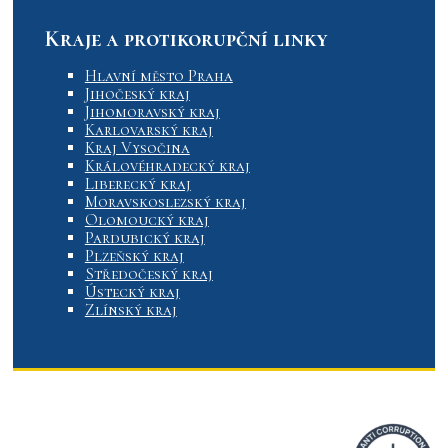
Kraje a protikorupční linky
Hlavní město Praha
Jihočeský kraj
Jihomoravský kraj
Karlovarský kraj
Kraj Vysočina
Královéhradecký kraj
Liberecký kraj
Moravskoslezský kraj
Olomoucký kraj
Pardubický kraj
Plzeňský kraj
Středočeský kraj
Ústecký kraj
Zlínský kraj