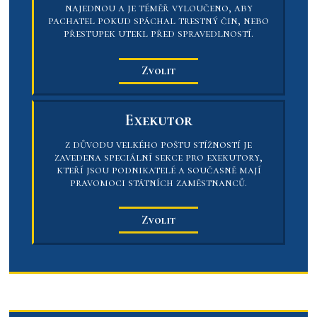
najednou a je téměř vyloučeno, aby
pachatel pokud spáchal trestný čin, nebo
přestupek utekl před spravedlností.
Zvolit
Exekutor
z důvodu velkého poštu stížností je
zavedena speciální sekce pro exekutory,
kteří jsou podnikatelé a současně mají
pravomoci státních zaměstnanců.
Zvolit