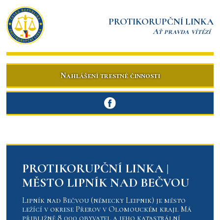
PROTIKORUPČNÍ LINKA
Ať pravda vítězí
Nahlášení trestné činnosti
PROTIKORUPČNÍ LINKA |
MĚSTO LIPNÍK NAD BEČVOU
Lipník nad Bečvou (německy Leipnik) je město
ležící v okrese Přerov v Olomouckém kraji. Má
přibližně 8 000 obyvatel a jeho katastrální