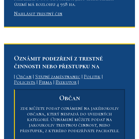
území má rozlohu 4 958 ha.
Nahlásit trestný čin
Oznámit podezření z trestné
činnosti nebo přestupku na
|
Občan
|
Státní zaměstnanec
|
Politik
|
Policista
|
Firma
|
Exekutor
|
Občan
zde můžete podat oznámení na jakéhokoliv
občana, který nespadá do uvedených
kategorií. Oznámení můžete podat na
jakoukoliv trestnou činnost, nebo
přestupek, z kterého podezříváte pachatele.