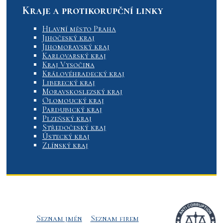
Kraje a protikorupční linky
Hlavní město Praha
Jihočeský kraj
Jihomoravský kraj
Karlovarský kraj
Kraj Vysočina
Královéhradecký kraj
Liberecký kraj
Moravskoslezský kraj
Olomoucký kraj
Pardubický kraj
Plzeňský kraj
Středočeský kraj
Ústecký kraj
Zlínský kraj
Seznam jmén
Seznam firem