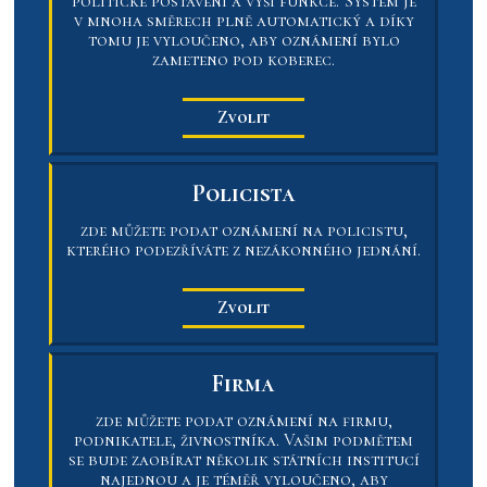
politické postavení a výši funkce. Systém je
v mnoha směrech plně automatický a díky
tomu je vyloučeno, aby oznámení bylo
zameteno pod koberec.
Zvolit
Policista
zde můžete podat oznámení na policistu,
kterého podezříváte z nezákonného jednání.
Zvolit
Firma
zde můžete podat oznámení na firmu,
podnikatele, živnostníka. Vašim podmětem
se bude zaobírat několik státních institucí
najednou a je téměř vyloučeno, aby