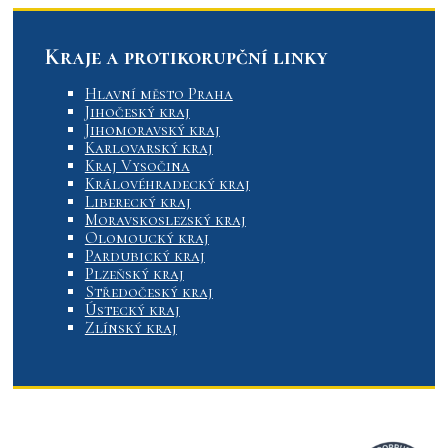
Kraje a protikorupční linky
Hlavní město Praha
Jihočeský kraj
Jihomoravský kraj
Karlovarský kraj
Kraj Vysočina
Královéhradecký kraj
Liberecký kraj
Moravskoslezský kraj
Olomoucký kraj
Pardubický kraj
Plzeňský kraj
Středočeský kraj
Ústecký kraj
Zlínský kraj