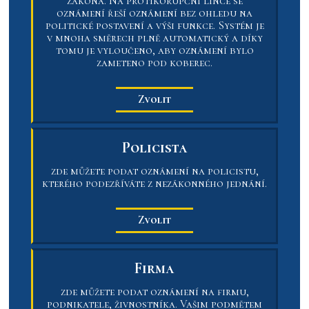
zákona. Na protikorupční lince se
oznámení řeší oznámení bez ohledu na
politické postavení a výši funkce. Systém je
v mnoha směrech plně automatický a díky
tomu je vyloučeno, aby oznámení bylo
zameteno pod koberec.
Zvolit
Policista
zde můžete podat oznámení na policistu,
kterého podezříváte z nezákonného jednání.
Zvolit
Firma
zde můžete podat oznámení na firmu,
podnikatele, živnostníka. Vašim podmětem