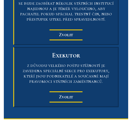
se bude zaobírat několik státních institucí
najednou a je téměř vyloučeno, aby
pachatel pokud spáchal trestný čin, nebo
přestupek utekl před spravedlností.
Zvolit
Exekutor
z důvodu velkého poštu stížností je
zavedena speciální sekce pro exekutory,
kteří jsou podnikatelé a současně mají
pravomoci státních zaměstnanců.
Zvolit