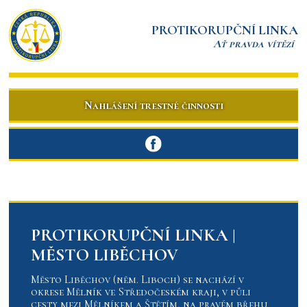
PROTIKORUPČNÍ LINKA
Ať pravda vítězí
Nahlášení trestné činnosti
PROTIKORUPČNÍ LINKA |
MĚSTO LIBĚCHOV
Město Liběchov (něm. Liboch) se nachází v
okrese Mělník ve Středočeském kraji, v půli
cesty mezi Mělníkem a Štětím, na pravém břehu