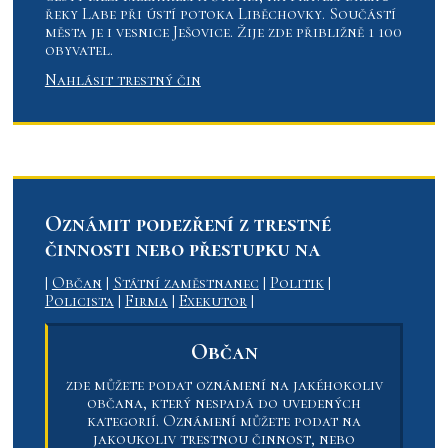
řeky Labe při ústí potoka Liběchovky. Součástí
města je i vesnice Ješovice. Žije zde přibližně 1 100
obyvatel.
Nahlásit trestný čin
Oznámit podezření z trestné
činnosti nebo přestupku na
|
Občan
|
Státní zaměstnanec
|
Politik
|
Policista
|
Firma
|
Exekutor
|
Občan
zde můžete podat oznámení na jakéhokoliv
občana, který nespadá do uvedených
kategorií. Oznámení můžete podat na
jakoukoliv trestnou činnost, nebo