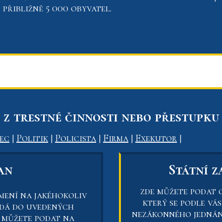
de přibližně 5 000 obyvatel.
z trestné činnosti nebo přestupku
ec
|
Politik
|
Policista
|
Firma
|
Exekutor
|
an
Státní 
zde můžete podat 
mení na jakéhokoliv
který se podle vá
adá do uvedených
nezákonného jednání
 můžete podat na