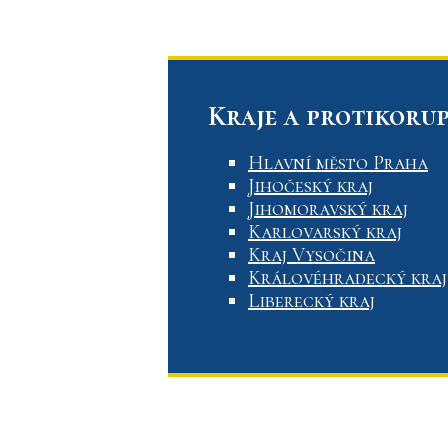
Kraje a protikorup
Hlavní město Praha
Jihočeský kraj
Jihomoravský kraj
Karlovarský kraj
Kraj Vysočina
Královéhradecký kraj
Liberecký kraj