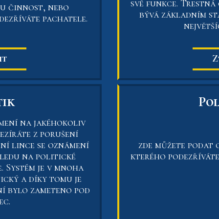
své funkce. Trestná
u činnost, nebo
bývá základním s
dezříváte pachatele.
největš
it
Z
tik
Pol
mení na jakéhokoliv
ezíráte z porušení
ní lince se oznámení
zde můžete podat 
ledu na politické
kterého podezříváte
e. Systém je v mnoha
cký a díky tomu je
í bylo zameteno pod
ec.