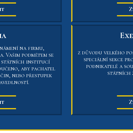
it
Z
ma
Ex
námení na firmu,
z důvodu velkého poš
a. Vašim podmětem se
speciální sekce pr
 státních institucí
podnikatelé a so
oučeno, aby pachatel
státních
čin, nebo přestupek
avedlností.
Z
it