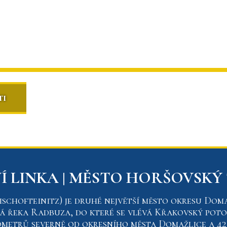
ti
 LINKA | MĚSTO HORŠOVSKÝ
schofteinitz) je druhé největší město okresu Doma
á řeka Radbuza, do které se vlévá Křakovský poto
lometrů severně od okresního města Domažlice a 4