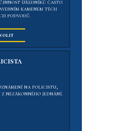
 činnost úředníků často
tavebním kamenem těch
ích podvodů.
volit
icista
oznámení na policistu,
 z nezákonného jednání.