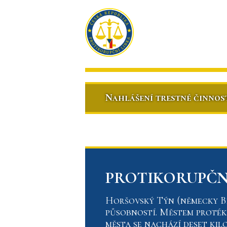
Nahlášení trestné činnos
PROTIKORUPČNÍ
Horšovský Týn (německy Bi
působností. Městem proték
města se nachází deset ki