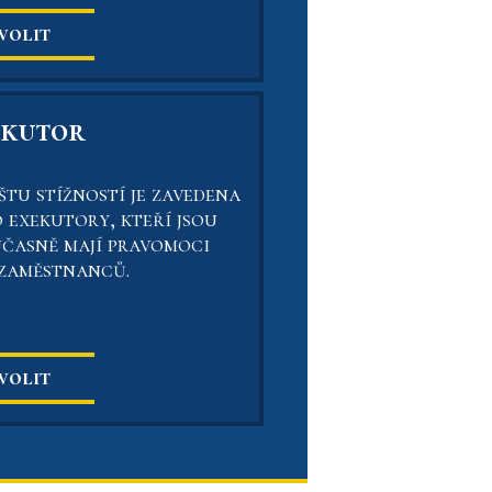
volit
ekutor
tu stížností je zavedena
o exekutory, kteří jsou
učasně mají pravomoci
 zaměstnanců.
volit