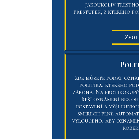
jakoukoliv trestno
přestupek, z kterého po
Zvol
Poli
zde můžete podat ozná
politika, kterého pod
zákona. Na protikorupč
řeší oznámení bez oh
postavení a výši funkc
směrech plně automati
vyloučeno, aby oznámen
kober