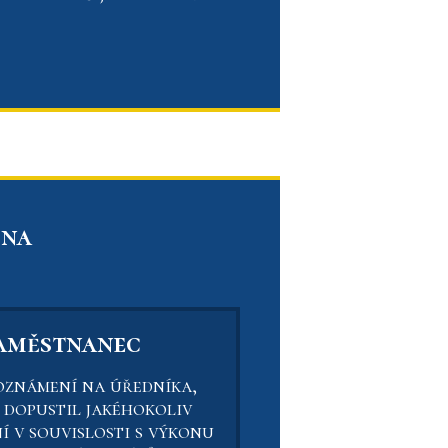
 na
zaměstnanec
oznámení na úředníka,
s dopustil jakéhokoliv
 v souvislosti s výkonu