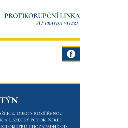
PROTIKORUPČNÍ LINKA
Ať pravda vítězí
 TÝN
žlice, obec s rozšířenou
k a Lazecký potok. Střed
2 kilometrů jihozápadně od