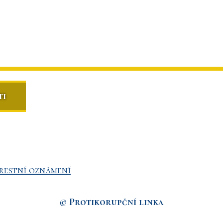
ti
restní oznámení
© Protikorupční linka