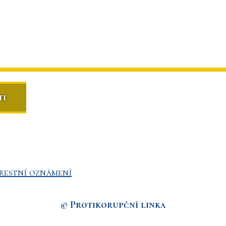
ti
restní oznámení
© Protikorupční linka