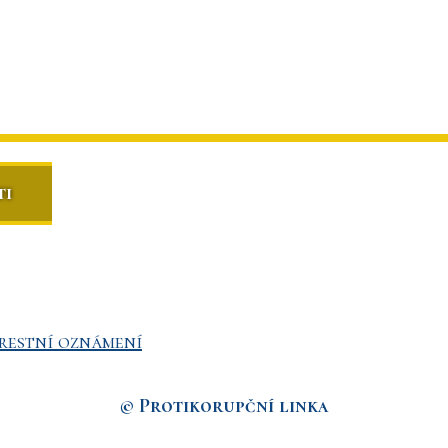
ti
restní oznámení
© Protikorupční linka