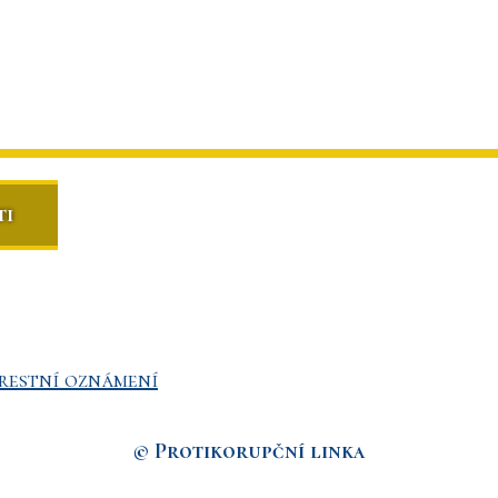
ti
restní oznámení
© Protikorupční linka