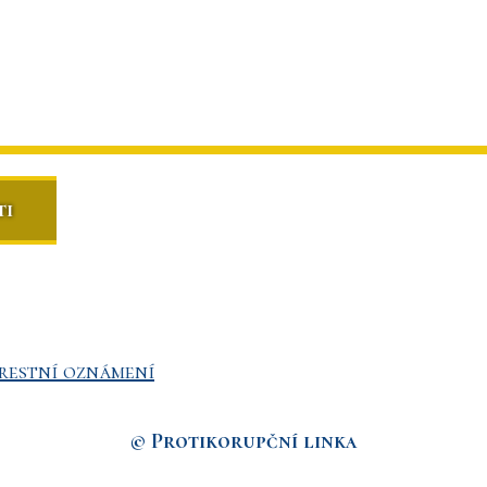
ti
restní oznámení
© Protikorupční linka