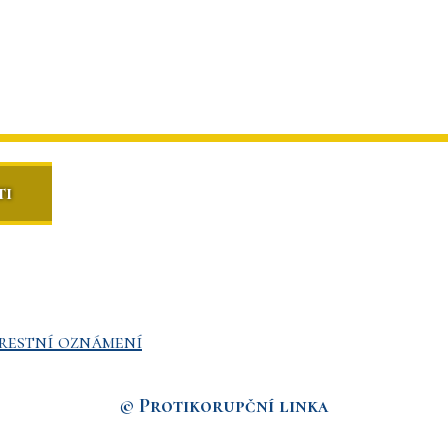
ti
restní oznámení
© Protikorupční linka