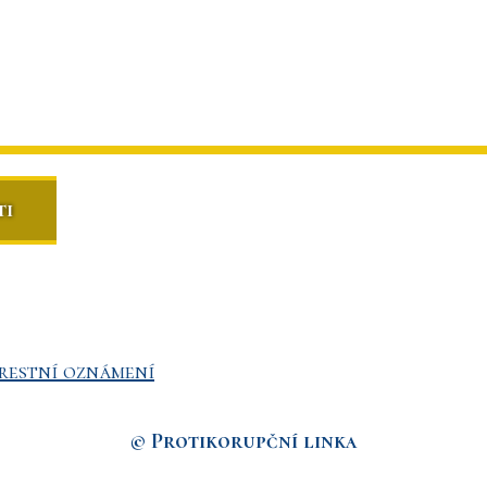
ti
restní oznámení
© Protikorupční linka