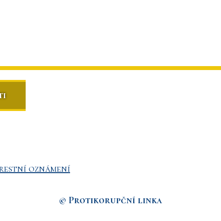
ti
restní oznámení
© Protikorupční linka