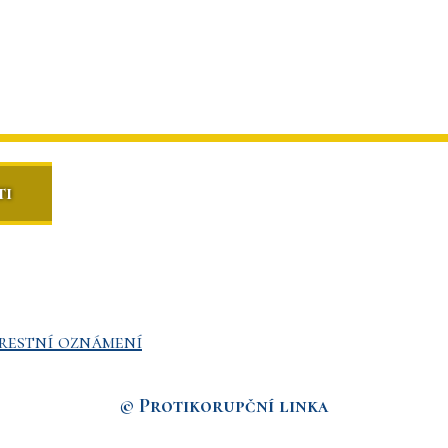
ti
restní oznámení
© Protikorupční linka