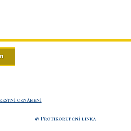
ti
restní oznámení
© Protikorupční linka